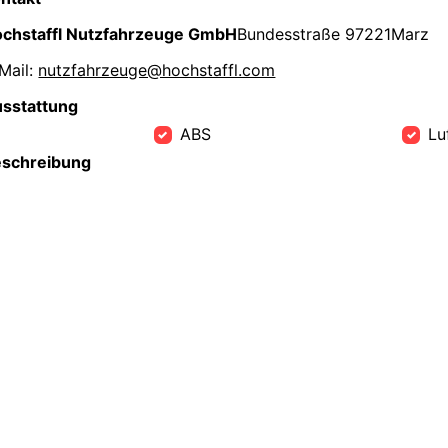
chstaffl Nutzfahrzeuge GmbH
Bundesstraße 9
7221
Marz
Mail:
nutzfahrzeuge@hochstaffl.com
sstattung
ABS
Lu
schreibung