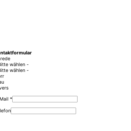
ntaktformular
rede
Bitte wählen -
Bitte wählen -
rr
au
vers
Mail *
lefon