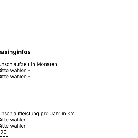
easinginfos
nschlaufzeit in Monaten
Bitte wählen -
Bitte wählen -
4
6
8
0
nschlaufleistung pro Jahr in km
Bitte wählen -
Bitte wählen -
000