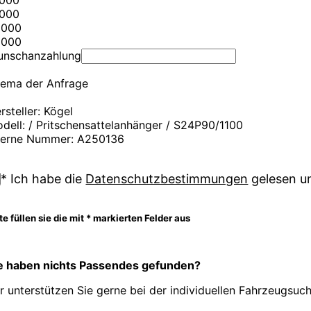
0000
5000
0000
5000
nschanzahlung
ema der Anfrage
rsteller: Kögel
dell: / Pritschensattelanhänger / S24P90/1100
terne Nummer: A250136
* Ich habe die
Datenschutzbestimmungen
gelesen un
te füllen sie die mit * markierten Felder aus
e haben nichts Passendes gefunden?
r unterstützen Sie gerne bei der individuellen Fahrzeugsuc