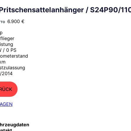
 Pritschensattelanhänger / S24P90/11
6.900 €
yp
flieger
istung
 / 0 PS
lometerstand
 km
stzulassung
/2014
RÜCK
AGEN
hrzeugdaten
ntakt