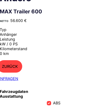
MAX Trailer 600
56.600 €
Typ
Anhänger
Leistung
kW / 0 PS
Kilometerstand
0 km
ZURÜCK
ANFRAGEN
Fahrzeugdaten
Ausstattung
ABS