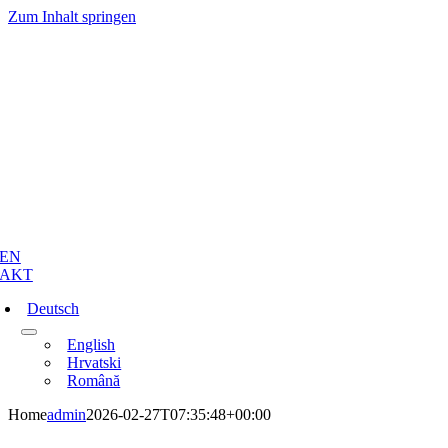
Zum Inhalt springen
EN
AKT
Deutsch
English
Hrvatski
Română
Home
admin
2026-02-27T07:35:48+00:00