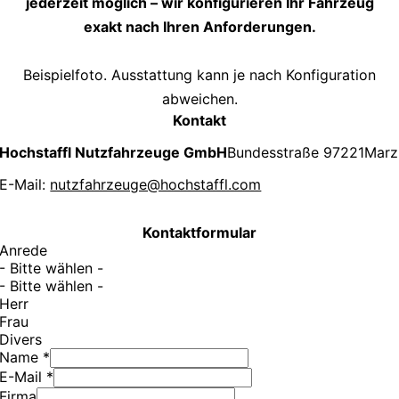
jederzeit möglich – wir konfigurieren Ihr Fahrzeug
exakt nach Ihren Anforderungen.
Beispielfoto. Ausstattung kann je nach Konfiguration
abweichen.
Kontakt
Hochstaffl Nutzfahrzeuge GmbH
Bundesstraße 9
7221
Marz
E-Mail:
nutzfahrzeuge@hochstaffl.com
Kontaktformular
Anrede
- Bitte wählen -
- Bitte wählen -
Herr
Frau
Divers
Name *
E-Mail *
Firma