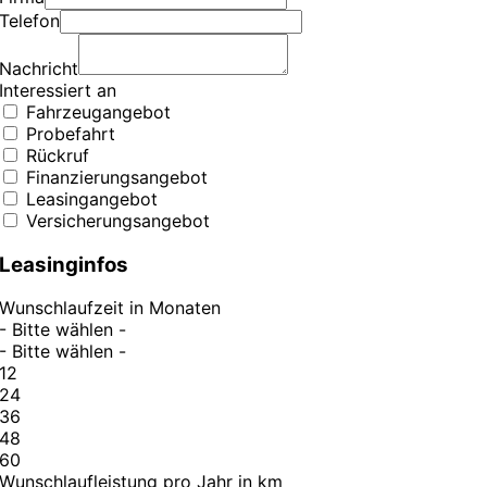
Telefon
Nachricht
Interessiert an
Fahrzeugangebot
Probefahrt
Rückruf
Finanzierungsangebot
Leasingangebot
Versicherungsangebot
Leasinginfos
Wunschlaufzeit in Monaten
- Bitte wählen -
- Bitte wählen -
12
24
36
48
60
Wunschlaufleistung pro Jahr in km