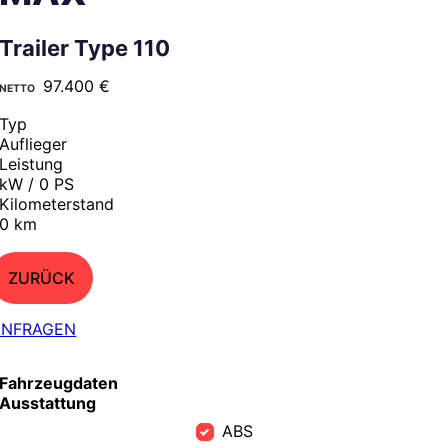
Trailer Type 110
97.400 €
Typ
Auflieger
Leistung
kW / 0 PS
Kilometerstand
0 km
ZURÜCK
ANFRAGEN
Fahrzeugdaten
Ausstattung
ABS