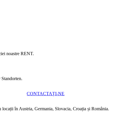
iziei noastre RENT.
r Standorten.
CONTACTAȚI-NE
cu locații în Austria, Germania, Slovacia, Croația și România.