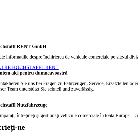
chstaffl RENT GmbH
ate informațiile despre închirierea de vehicule comerciale pe site-ul div
ĂTRE HOCHSTAFFL RENT
ntem aici pentru dumneavoastră
ntaktieren Sie uns bei Fragen zu Fahrzeugen, Service, Ersatzteilen ode
ser Team unterstützt Sie schnell und zuverlässig.
chstaffl Nutzfahrzeuge
părați, întrețineți și gestionați vehicule comerciale în toată Europa – 
crieți-ne