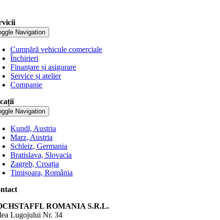
rvicii
oggle Navigation
Cumpără vehicule comerciale
Închirieri
Finanțare și asigurare
Service și atelier
Companie
cații
oggle Navigation
Kundl, Austria
Marz, Austria
Schleiz, Germania
Bratislava, Slovacia
Zagreb, Croația
Timișoara, România
ntact
OCHSTAFFL ROMANIA S.R.L.
lea Lugojului Nr. 34