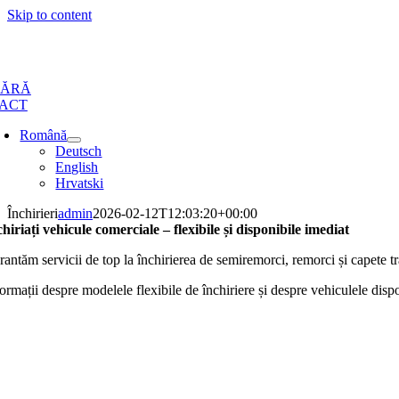
Skip to content
PĂRĂ
ACT
Română
Deutsch
English
Hrvatski
Închirieri
admin
2026-02-12T12:03:20+00:00
chiriați vehicule comerciale – flexibile și disponibile imediat
antăm servicii de top la închirierea de semiremorci, remorci și capete tr
ormații despre modelele flexibile de închiriere și despre vehiculele disp