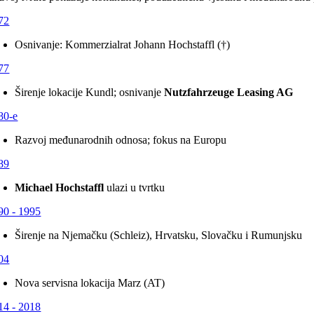
72
Osnivanje: Kommerzialrat Johann Hochstaffl (†)
77
Širenje lokacije Kundl; osnivanje
Nutzfahrzeuge Leasing AG
80-e
Razvoj međunarodnih odnosa; fokus na Europu
89
Michael Hochstaffl
ulazi u tvrtku
90 - 1995
Širenje na Njemačku (Schleiz), Hrvatsku, Slovačku i Rumunjsku
04
Nova servisna lokacija Marz (AT)
14 - 2018