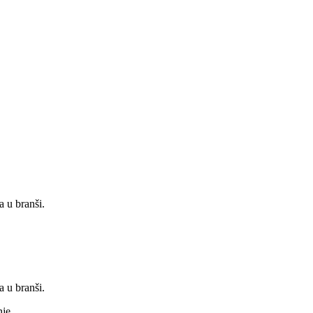
 u branši.
.
 u branši.
nje.