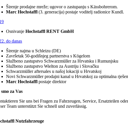
Širenje prodajne mreže; ugovor o zastupanju s Kässbohrerom.
Marc Hochstaffl
(3. generacija) postaje voditelj radionice Kundl.
19
Osnivanje
Hochstaffl RENT GmbH
22. do danas
Širenje najma u Schleizu (DE)
Završetak 50-godišnjeg partnerstva s Kögelom
Službeno zastupstvo Schwarzmüller za Hrvatsku i Rumunjsku
Službeno zastupstvo Wielton za Austriju i Slovačku
Schwarzmüller aftersales u našoj lokaciji u Hrvatskoj
Novi Schwarzmüller prodajni kanal u Hrvatskoj za optimalna rješe
Marc Hochstaffl
postaje direktor
 smo za Vas
ntaktieren Sie uns bei Fragen zu Fahrzeugen, Service, Ersatzteilen ode
ser Team unterstützt Sie schnell und zuverlässig.
chstaffl Nutzfahrzeuge