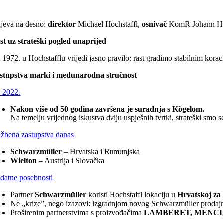
lijeva na desno:
direktor
Michael Hochstaffl,
osnivač
KomR Johann Hoc
st uz strateški pogled unaprijed
 1972. u Hochstafflu vrijedi jasno pravilo: rast gradimo stabilnim ko
stupstva marki i međunarodna stručnost
 2022.
Nakon više od 50 godina završena je suradnja s Kögelom.
Na temelju vrijednog iskustva dviju uspješnih tvrtki, strateški smo
užbena zastupstva danas
Schwarzmüller
– Hrvatska i Rumunjska
Wielton
– Austrija i Slovačka
datne posebnosti
Partner
Schwarzmüller
koristi Hochstaffl lokaciju u
Hrvatskoj za 
Ne „krize”, nego izazovi: izgradnjom novog Schwarzmüller prodajn
Proširenim partnerstvima s proizvođačima
LAMBERET, MENCI, M