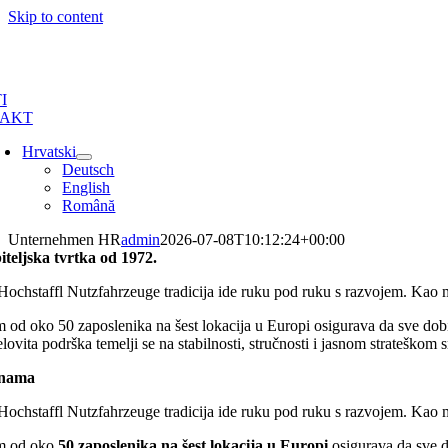
Skip to content
I
AKT
Hrvatski
Deutsch
English
Română
Unternehmen HR
admin
2026-07-08T10:12:24+00:00
iteljska tvrtka od 1972.
Hochstaffl Nutzfahrzeuge tradicija ide ruku pod ruku s razvojem. Kao 
m od oko 50 zaposlenika na šest lokacija u Europi osigurava da sve dobij
lovita podrška temelji se na stabilnosti, stručnosti i jasnom strateškom s
nama
Hochstaffl Nutzfahrzeuge tradicija ide ruku pod ruku s razvojem. Kao 
m od oko
50 zaposlenika na šest lokacija u Europi
osigurava da sve do