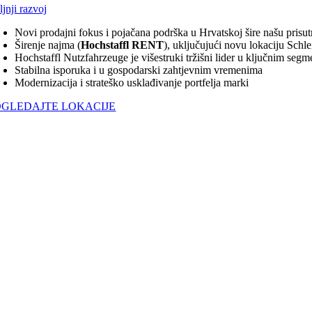
jnji razvoj
Novi prodajni fokus i pojačana podrška u Hrvatskoj šire našu prisutn
Širenje najma (
Hochstaffl RENT
), uključujući novu lokaciju Schl
Hochstaffl Nutzfahrzeuge je višestruki tržišni lider u ključnim seg
Stabilna isporuka i u gospodarski zahtjevnim vremenima
Modernizacija i strateško usklađivanje portfelja marki
OGLEDAJTE LOKACIJE