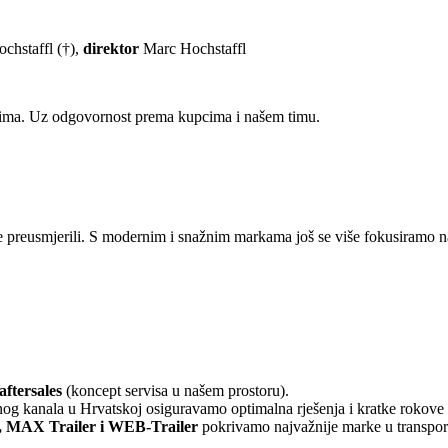
hstaffl (†),
direktor
Marc Hochstaffl
racima. Uz odgovornost prema kupcima i našem timu.
 se preusmjerili. S modernim i snažnim markama još se više fokusiramo 
aftersales
(koncept servisa u našem prostoru).
og kanala u Hrvatskoj osiguravamo optimalna rješenja i kratke rokove 
AX Trailer i WEB-Trailer
pokrivamo najvažnije marke u transportn