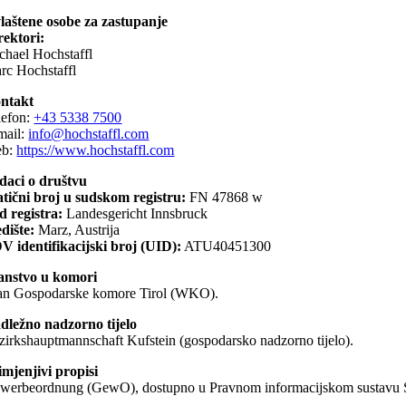
laštene osobe za zastupanje
rektori:
chael Hochstaffl
rc Hochstaffl
ntakt
lefon:
+43 5338 7500
mail:
info@hochstaffl.com
b:
https://www.hochstaffl.com
daci o društvu
tični broj u sudskom registru:
FN 47868 w
d registra:
Landesgericht Innsbruck
edište:
Marz, Austrija
V identifikacijski broj (UID):
ATU40451300
anstvo u komori
an Gospodarske komore Tirol (WKO).
dležno nadzorno tijelo
zirkshauptmannschaft Kufstein (gospodarsko nadzorno tijelo).
imjenjivi propisi
werbeordnung (GewO), dostupno u Pravnom informacijskom sustavu 