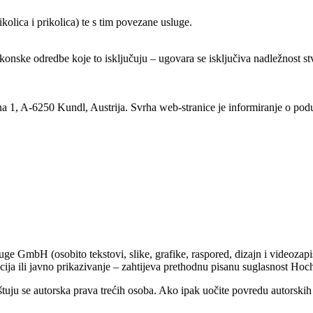
olica i prikolica) te s tim povezane usluge.
nske odredbe koje to isključuju – ugovara se isključiva nadležnost st
 1, A-6250 Kundl, Austrija. Svrha web-stranice je informiranje o po
zeuge GmbH (osobito tekstovi, slike, grafike, raspored, dizajn i videoza
cija ili javno prikazivanje – zahtijeva prethodnu pisanu suglasnost H
uju se autorska prava trećih osoba. Ako ipak uočite povredu autorskih