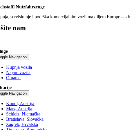
chstaffl Nutzfahrzeuge
pnja, servisiranje i podrška komercijalnim vozilima diljem Europe – s 
išite nam
luge
oggle Navigation
Kupnja vozila
Najam vozila
O nama
kacije
oggle Navigation
Kundl, Austrija
Marz, Austrija
Schleiz, Njemačka
Bratislava, Slovačka
Zagreb, Hrvatska
Timișoara, Rumunjska