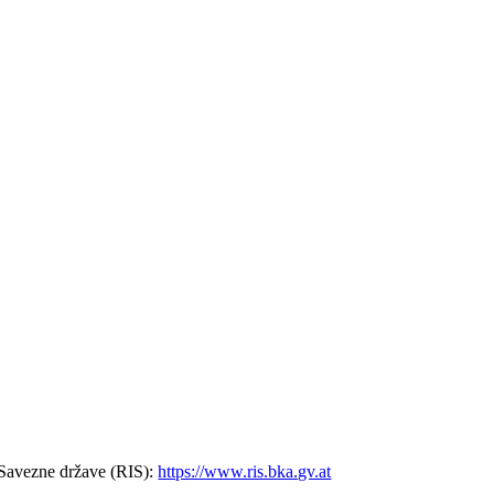
Savezne države (RIS):
https://www.ris.bka.gv.at