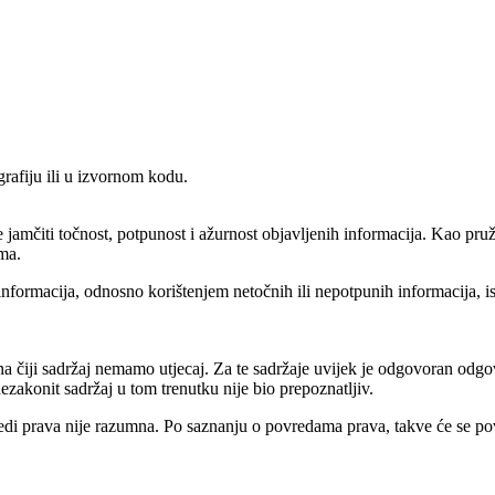
grafiju ili u izvornom kodu.
 jamčiti točnost, potpunost i ažurnost objavljenih informacija. Kao p
ima.
informacija, odnosno korištenjem netočnih ili nepotpunih informacija, i
 čiji sadržaj nemamo utjecaj. Za te sadržaje uvijek je odgovoran odgova
zakonit sadržaj u tom trenutku nije bio prepoznatljiv.
vredi prava nije razumna. Po saznanju o povredama prava, takve će se p