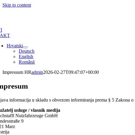
Skip to content
I
AKT
Hrvatski
Deutsch
English
Română
Impressum HR
admin
2026-02-27T09:47:07+00:00
mpresum
java informacija u skladu s obvezom informiranja prema § 5 Zakona 
užatelj usluge / vlasnik medija
chstaffl Nutzfahrzeuge GmbH
ndesstraße 9
21 Marz
strija