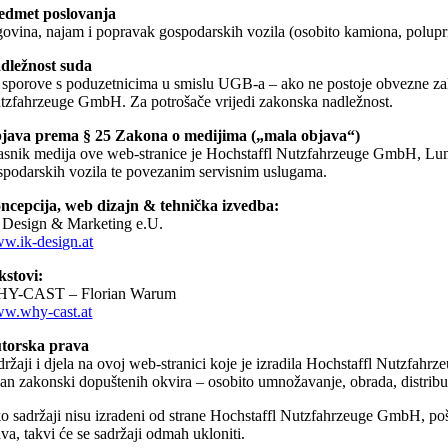
edmet poslovanja
govina, najam i popravak gospodarskih vozila (osobito kamiona, poluprik
dležnost suda
 sporove s poduzetnicima u smislu UGB-a – ako ne postoje obvezne zako
tzfahrzeuge GmbH. Za potrošače vrijedi zakonska nadležnost.
java prema § 25 Zakona o medijima („mala objava“)
asnik medija ove web-stranice je Hochstaffl Nutzfahrzeuge GmbH, Luna
spodarskih vozila te povezanim servisnim uslugama.
ncepcija, web dizajn & tehnička izvedba:
 Design & Marketing e.U.
w.ik-design.at
kstovi:
Y-CAST – Florian Warum
w.why-cast.at
torska prava
držaji i djela na ovoj web-stranici koje je izradila Hochstaffl Nutzfahr
van zakonski dopuštenih okvira – osobito umnožavanje, obrada, distribu
o sadržaji nisu izradeni od strane Hochstaffl Nutzfahrzeuge GmbH, pošt
va, takvi će se sadržaji odmah ukloniti.