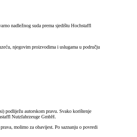
varno nadležnog suda prema sjedištu Hochstaffl
duzeću, njegovim proizvodima i uslugama u području
pisi) podliježu autorskom pravu. Svako korištenje
ochstaffl Nutzfahrzeuge GmbH.
 prava, molimo za obavijest. Po saznanju o povredi