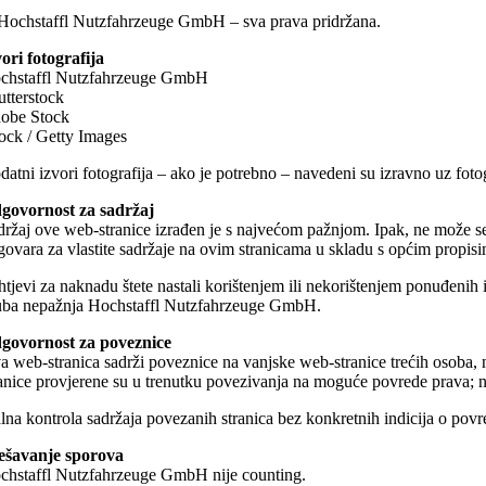
Hochstaffl Nutzfahrzeuge GmbH – sva prava pridržana.
vori fotografija
chstaffl Nutzfahrzeuge GmbH
utterstock
obe Stock
tock / Getty Images
datni izvori fotografija – ako je potrebno – navedeni su izravno uz foto
govornost za sadržaj
držaj ove web-stranice izrađen je s najvećom pažnjom. Ipak, ne može se
govara za vlastite sadržaje na ovim stranicama u skladu s općim propis
htjevi za naknadu štete nastali korištenjem ili nekorištenjem ponuđenih 
uba nepažnja Hochstaffl Nutzfahrzeuge GmbH.
govornost za poveznice
a web-stranica sadrži poveznice na vanjske web-stranice trećih osoba, na
ranice provjerene su u trenutku povezivanja na moguće povrede prava; ne
alna kontrola sadržaja povezanih stranica bez konkretnih indicija o po
ešavanje sporova
chstaffl Nutzfahrzeuge GmbH nije counting.